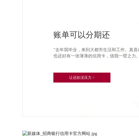
账单可以分期还
“去年我毕业，来到大都市生活和工作。真喜
也还好有一张薄薄的信用卡，借我一臂之力。
新媒体，少不了招商银
信用卡消费，官方微信及时为您提醒，保障
让还款没压力 >
最便捷的查账、查额度、申请提额等功能，
了解更多 >