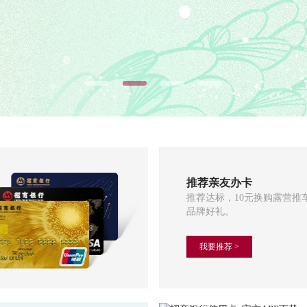
推荐亲友办卡
推荐达标，10元换购露营推
掌上生活App
品牌好礼。
信用卡官方App，查账、还
额，一站式管理。
我要推荐 >
我要下载 >