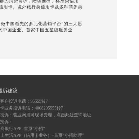
族群的消费需求，陆续推出了标准类信用
信用卡、境外旅行类信用卡及多种商务类
做中国领先的多元化营销平台”的三大愿
”的中国企业、首家中国五星级服务企
投诉建议
客户投诉电话：95555转7
卡业务投诉电话：4008205555转7
投诉：营业网点可现场受理，
点击此处查询地址
投诉：
 招商银行APP -首页“小招”
 掌上生活APP（信用卡业务）–首页“小招助理”