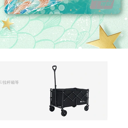
车/拉杆箱等
款、分期、提