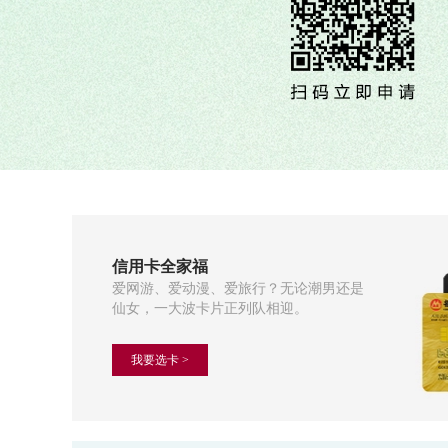
信用卡全家福
爱网游、爱动漫、爱旅行？无论潮男还是
仙女，一大波卡片正列队相迎。
我要选卡 >