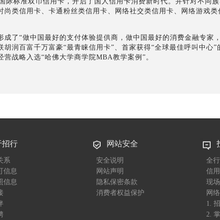
首张国际标准双币信用卡，开启了国人信用卡消费新时代。并针对不同
时尚类信用卡、卡通粉丝类信用卡、网络社交类信用卡、网络游戏类
形成了“做中国最好的支付体验提供商，做中国最好的消费金融专家，
胡润百富千万富豪“最青睐信用卡”、首家获得“全球最佳呼叫中心
营战略入选“哈佛大学商学院MBA教学案例”。
于招行
网站安全
关系
安全说明
全行
可信息
网站声明
信用
照信息
隐私保密条款
现场
接
消费者权益保护
网络
伴
1.
聘
2.